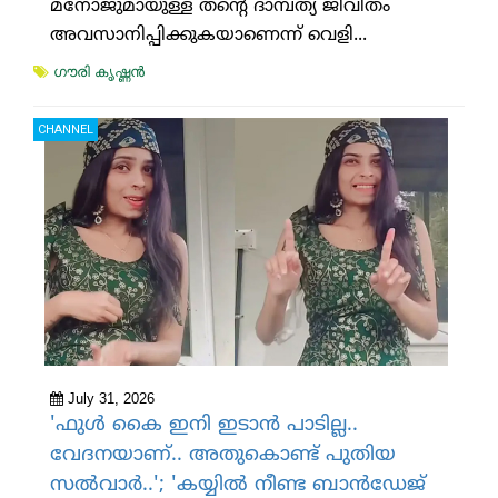
മനോജുമായുള്ള തന്റെ ദാമ്പത്യ ജീവിതം
അവസാനിപ്പിക്കുകയാണെന്ന് വെളി...
ഗൗരി കൃഷ്ണന്‍
CHANNEL
July 31, 2026
'ഫുള്‍ കൈ ഇനി ഇടാന്‍ പാടില്ല..
വേദനയാണ്.. അതുകൊണ്ട് പുതിയ
സല്‍വാര്‍..'; 'കയ്യിൽ നീണ്ട ബാൻഡേജ്