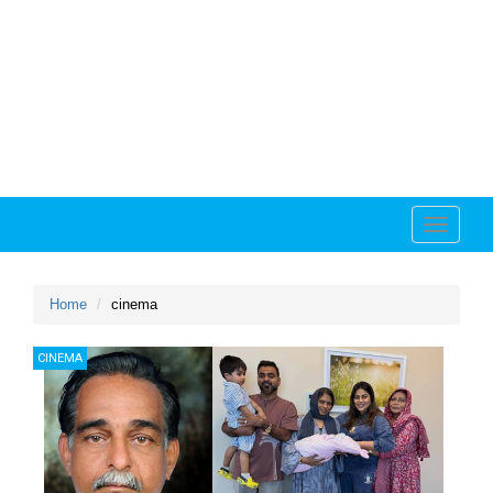
Toggle
navigati
Home
cinema
CINEMA