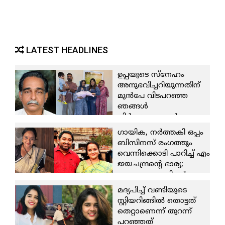
LATEST HEADLINES
ഉപ്പയുടെ സ്നേഹം
അനുഭവിച്ചറിയുന്നതിന്
മുന്‍പേ വിടപറഞ്ഞ
ഞങ്ങള്‍
നിര്‍ഭാഗ്യവാന്മാര്‍;
രണ്ടാമത്തെ കുഞ്ഞിന്റെ
ഗായിക, നര്‍ത്തകി ഒപ്പം
കണ്ണുകളിലേക്ക്
ബിസിനസ് രംഗത്തും
നോക്കുമ്പോള്‍,
വെന്നിക്കൊടി പാറിച്ച് എം
അങ്ങയുടെ ഒരു അംശം
ജയചന്ദ്രന്റെ ഭാര്യ;
കാണാന്‍ കഴിയുന്നു; ഉപ്പ
കൈപ്പുണ്യത്തിന്റെ
വേര്‍പിരിഞ്ഞ് 9 വര്‍ഷം
കലവറയൊരുക്കി മംഗല്യ
മദ്യപിച്ച് വണ്ടിയുടെ
പിന്നിടുമ്പോള്‍
കാറ്ററിങ്
സ്റ്റിയറിങ്ങില്‍ തൊട്ടത്
കുറിപ്പുമായി ഷംനാ
തിരുവനന്തപുരത്തുകാര്‍ക്ക്
തെറ്റാണെന്ന് തുറന്ന്
കാസിം..
പ്രിയയിലൂടെ മനസും
പറഞ്ഞത്
8 August 2026