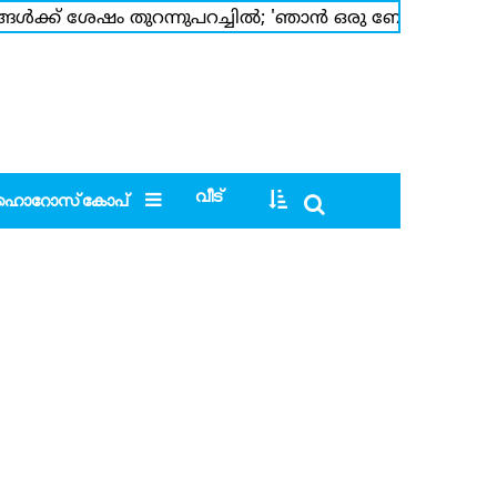
ള്‍ക്ക് ശേഷം തുറന്നുപറച്ചില്‍; 'ഞാന്‍ ഒരു ബോളിവുഡ് നടി
ി; ജാനകി ജാനെയില്‍ നവ്യക്കൊപ്പമുള്ള ഇന്റിമേറ്റ് സീവില്
വീട്
ഹൊറോസ്‌കോപ്‌