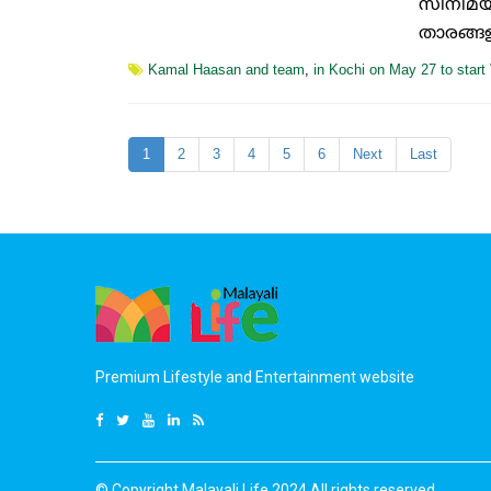
സിനിമയ
താരങ്ങള
Kamal Haasan and team
,
in Kochi on May 27 to start 
1
2
3
4
5
6
Next
Last
Premium Lifestyle and Entertainment website
© Copyright Malayali Life 2024.All rights reserved.