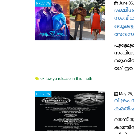
June 06,
PREVIEW
ദക്ഷിണേ
സംവിധാ
ഒരുക്ക
അവസാനം
പുതുമു
സംവിധായ
ഒരുക്കിയ
യാ' ഈ 
ek law ya release in this moth
May 25,
PREVIEW
വിക്ര
കമൽഹാ
തെന്നി
കാത്തി