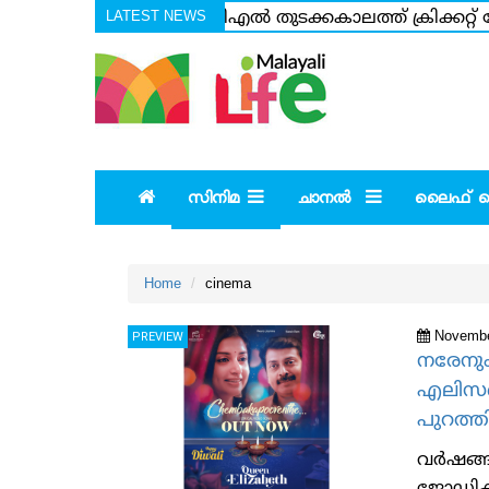
LATEST NEWS
ഐപിഎല്‍ തുടക്കകാലത്ത് ക്രിക്കറ്റ് ലോ
പോലും ആക്കിയിട്ടില്ല ഇതുവരെ; താന്‍ 1
സിനിമ
ചാനല്‍
ലൈഫ് സ്റ
Home
cinema
Novembe
PREVIEW
നരേനും 
എലിസബത
പുറത്തി
വര്‍ഷങ്