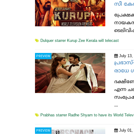
സീ കേര
പ്രേക്
നായകനായ
ടെലിവിഷ
Dulquer starrer Kurup Zee Kerala will telecast
July 13,
PREVIEW
പ്രഭാസ
രാധേ ശ
ദക്ഷിണേന
എന്ന ചല
സംപ്രേഷ
...
Prabhas starrer Radhe Shyam to have its World Tele
July 01,
PREVIEW