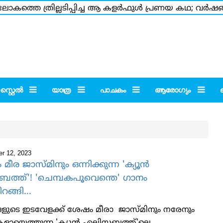
കത്തെ ത്രില്ലടിപ്പിച്ച ആ കളര്‍ഫുള്‍ പ്രണയ കഥ; വര്‍ഷങ്ങ
.5 കോടി ശമ്പളം വാങ്ങുന്നുണ്ട് എന്ന അശരീരി കേട്ട് ഞെട്ട
്റൈല്‍
യാത്ര
പാചകം
ആരോഗ്യം
r 12, 2023
മീര ജാസ്മിനും ഒന്നിക്കുന്ന 'ക്യൂന്‍
്ത്'! 'ചെമ്പകപൂവെന്തെ' ഗാനം
റങ്ങി...
ങളുടെ ഇടവേളക്ക് ശേഷം മീരാ ജാസ്മിനും നരേനും