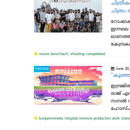
ചിത്രീ
ചിത്രം 
റോഷാക്ക
ഇന്നലെ 
ഓണത്തിന
കേന്ദ്രക
movie borschach
,
shooting compeleted
June 30,
PREVIEW
"കുഞ്ഞ
ഇന്ദ്രജ
രാജ് എ
സനൽ വി
ഹോസ്പിറ്
kunjamminees hospital mmovie production work start