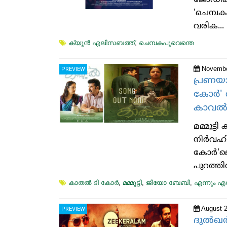
ജോഡികള
'ചെമ്പക
വരിക...
ക്യൂന്‍ എലിസബത്ത്
,
ചെമ്പകപൂവെന്തെ
Novembe
PREVIEW
പ്രണയാ
കോർ' 
കാവൽ'.
മമ്മൂട
നിർവഹിക്
കോർ'ലെ
പുറത്തിറ
കാതൽ ദി കോർ
,
മമ്മൂട്ടി
,
ജിയോ ബേബി
,
എന്നും 
August 2
PREVIEW
ദുൽഖർ 