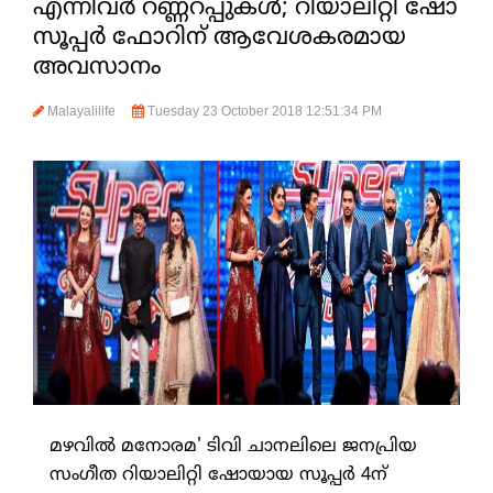
എന്നിവര്‍ റണ്ണറപ്പുകള്‍; റിയാലിറ്റി ഷോ
സൂപ്പര്‍ ഫോറിന് ആവേശകരമായ
അവസാനം
Malayalilife
Tuesday 23 October 2018 12:51:34 PM
മഴവില്‍ മനോരമ' ടിവി ചാനലിലെ ജനപ്രിയ
സംഗീത റിയാലിറ്റി ഷോയായ സൂപ്പര്‍ 4ന്