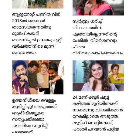
സന്തോഷം; ജിയോ
വലിച്ചു കീറാന്‍ ഈ
ബേബിയെ കണ്ട് മുട്ടിയ
മോള്‍ എന്താണ്
സന്തോഷം പങ്കിട്ട്
ആറ്റുനോറ്റ് പണിത വീട്;
ചെയ്തത്? വല്ല
നിയാസ് ബക്കര്‍
2018ല്‍ ഞങ്ങള്‍
പണിക്കും പോയി
സ്വര്‍ണ്ണം ധരിച്ച്
താമസിക്കുന്നതിനു
കുടുംബം പോറ്റാന്‍
വിവാഹത്തിന്
മുന്‍പ് കയറി
നോക്ക്'; വിസ്മയ്ക്ക്
എത്തിയില്ലെന്നതിന്റെ
താമസിച്ചത് പ്രളയം; എട്ട്
പിന്തുണയുമായി സീമ ജി
പേരില്‍ വിമര്‍ശനവും
വര്‍ഷത്തിനിടെ മൂന്ന്
നായര്‍
ചീത്ത
മഹാപ്രളയം
വിളിയും;ക്യാപ്ഷനുകളും
എത്തിയതോടെ താമസം
തമ്പ്‌നെയില്‍
ഫ്‌ളാറ്റിലേക്ക് മാറ്റി;
ഫോട്ടോകളും കാരണം
ഇത്തവണ
അഹങ്കാരി പട്ടം;പല
ശാരിരികമായി
സിറ്റുവേഷനിലും
ബാധിച്ചിട്ടില്ലെങ്കിലും
അഡ്ജസ്റ്റ് ചെയ്ത്
മാനസികമായി
നിന്നു;നടി ഗൗരി കൃഷ്ണ
തളര്‍ത്തി; വീട്ടില്‍
24 മണിക്കൂര്‍ ഷൂട്ട്
പങ്ക് വച്ചത്
ഉദയനിധിയെ വെള്ളം
വെളളം
കഴിഞ്ഞ് മുറിയിലേക്ക്
കുടിപ്പിച്ചു! അടുത്തത്
കയറിയതിനെക്കുറിച്ച്
നടക്കുന്നു; വിശ്രമിക്കാന്‍
ആര്?വിജയ്യുടെ
നടന്‍ പ്രശാന്ത്
നേരമില്ലാതെ അടുത്ത
സത്യപ്രതിജ്ഞാ
അലക്‌സാണ്ടര്‍
ഷൂട്ടിങ് സെറ്റിലേക്ക്;
ചടങ്ങിനെ കുറിച്ച്
പരാതി പറയാന്‍ പറ്റിയ
പറഞ്ഞത്
വിഷയമാണെങ്കിലും,