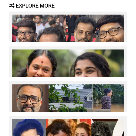
ആരാധകര്‍
EXPLORE MORE
മറിമായത്തിന്റെ പഴയ കൂട്ടുകാരനില്‍ നിന്ന് മലയാള
സിനിമയുടെ ശ്രദ്ധേയനായ സംവിധായകനിലേക്കുള്ള
യാത്ര; അതിന് സാക്ഷിയാകാന്‍ കഴിഞ്ഞതില്‍
സുഹൃത്ത് എന്ന നിലയില്‍ സന്തോഷം; ജിയോ
ബേബിയെ കണ്ട് മുട്ടിയ സന്തോഷം പങ്കിട്ട് നിയാസ്
ബക്കര്‍
അവരവര്‍ക്ക് ഇഷ്ട്മുള്ള കാര്യങ്ങള്‍
പറഞ്ഞില്ലെങ്കില്‍, ഏതു വിധേനയും തേച്ച്
ഒട്ടിക്കുക;എത്രമാത്രം നികൃഷ്ട്ടമായി സംസാരിക്കാമോ
അത്രയും സംസാരിക്കുക;ഇത്രയധികം വലിച്ചു കീറാന്‍
ഈ മോള്‍ എന്താണ് ചെയ്തത്? വല്ല പണിക്കും
പോയി കുടുംബം പോറ്റാന്‍ നോക്ക്'; വിസ്മയ്ക്ക്
ആറ്റുനോറ്റ് പണിത വീട്; 2018ല്‍ ഞങ്ങള്‍
പിന്തുണയുമായി സീമ ജി നായര്‍