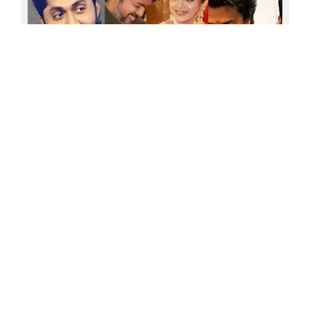
താമസിക്കുന്നതിനു മുന്‍പ് കയറി താമസിച്ചത് പ്രളയം;
എട്ട് വര്‍ഷത്തിനിടെ മൂന്ന് മഹാപ്രളയം
എത്തിയതോടെ താമസം ഫ്‌ളാറ്റിലേക്ക് മാറ്റി;
ഇത്തവണ ശാരിരികമായി ബാധിച്ചിട്ടില്ലെങ്കിലും
മാനസികമായി തളര്‍ത്തി; വീട്ടില്‍ വെളളം
ഉദയനിധിയെ വെള്ളം കുടിപ്പിച്ചു! അടുത്തത് ആര്?
കയറിയതിനെക്കുറിച്ച് നടന്‍ പ്രശാന്ത് അലക്‌സാണ്ടര്‍
വിജയ്യുടെ സത്യപ്രതിജ്ഞാ ചടങ്ങിനെ കുറിച്ച്
പറഞ്ഞത് ഓര്‍മ്മയുണ്ടോ? ധ്യാനിനോട്
കരുതിയിരുന്നോളാന്‍ സോഷ്യല്‍മീഡിയ; നീയും
'തുന്നി' വെച്ചോ ഒരെണ്ണമെന്ന് കമെന്റുകള്‍; ട്രോള്‍
അതിരുവിട്ടതോടെ ചുട്ട മറുപടിയുമായി നടന്‍