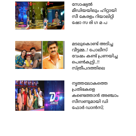
സോഷ്യല്‍
മീഡിയയിലും ഹിറ്റായി
സീ കേരളം റിയാലിറ്റി
ഷോ സ രി ഗ മ പ
മടലുകൊണ്ട് അടിച്ച
വീട്ടമ്മ..! പോലീസ്
വേഷം കണ്ട് പ്രണയിച്ച
പെണ്‍കുട്ടി..!!
സ്ത്രീപദത്തിലെ
സതീഷിന്റെ
വിശേഷങ്ങള്‍.
നൃത്തലോകത്തെ
പ്രതിഭകളെ
കണ്ടെത്താന്‍ അഞ്ചാം
സീസണുമായി ഡി
ഫോര്‍ ഡാന്‍സ്;
വിധികര്‍ത്താക്കളായും
അവതാരകരായും
എത്തുന്നതാരൊക്കെയെന്ന
ആകാംഷയില്‍ ഷോ