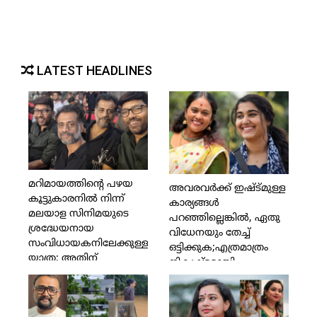
LATEST HEADLINES
മറിമായത്തിന്റെ പഴയ
അവരവര്‍ക്ക് ഇഷ്ട്മുള്ള
കൂട്ടുകാരനില്‍ നിന്ന്
കാര്യങ്ങള്‍
മലയാള സിനിമയുടെ
പറഞ്ഞില്ലെങ്കില്‍, ഏതു
ശ്രദ്ധേയനായ
വിധേനയും തേച്ച്
സംവിധായകനിലേക്കുള്ള
ഒട്ടിക്കുക;എത്രമാത്രം
യാത്ര; അതിന്
നികൃഷ്ട്ടമായി
സാക്ഷിയാകാന്‍
സംസാരിക്കാമോ
കഴിഞ്ഞതില്‍ സുഹൃത്ത്
അത്രയും
എന്ന നിലയില്‍
സംസാരിക്കുക;ഇത്രയധികം