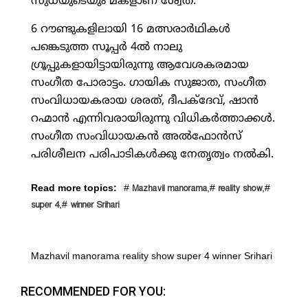
സുധയുടെയും മകളാണ് ശ്വേത.
6 റൗണ്ടുകളിലായി 16 മത്സരാര്‍ഥികള്‍
പങ്കെടുത്ത സൂപ്പര്‍ 4ല്‍ നാലു
ഗ്രൂപ്പുകളായിട്ടായിരുന്നു ആവേശകരമായ
സംഗീത പോരാട്ടം. ഗായിക സുജാത, സംഗീത
സംവിധായകരായ ശരത്, ദീപക്ദേവ്, ഷാന്‍
റഹ്മാന്‍ എന്നിവരായിരുന്നു വിധികര്‍ത്താക്കള്‍.
സംഗീത സംവിധായകന്‍ അല്‍ഫോന്‍സ്
പരിശീലന പരിപാടികള്‍ക്കു നേതൃത്വം നല്‍കി.
Read more topics:
#
,#
,#
Mazhavil manorama
reality show
,#
super 4
winner Srihari
Mazhavil manorama reality show super 4 winner Srihari
RECOMMENDED FOR YOU: