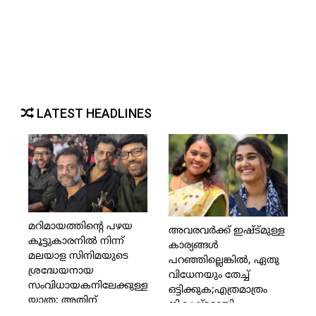
LATEST HEADLINES
മറിമായത്തിന്റെ പഴയ
അവരവര്‍ക്ക് ഇഷ്ട്മുള്ള
കൂട്ടുകാരനില്‍ നിന്ന്
കാര്യങ്ങള്‍
മലയാള സിനിമയുടെ
പറഞ്ഞില്ലെങ്കില്‍, ഏതു
ശ്രദ്ധേയനായ
വിധേനയും തേച്ച്
സംവിധായകനിലേക്കുള്ള
ഒട്ടിക്കുക;എത്രമാത്രം
യാത്ര; അതിന്
നികൃഷ്ട്ടമായി
സാക്ഷിയാകാന്‍