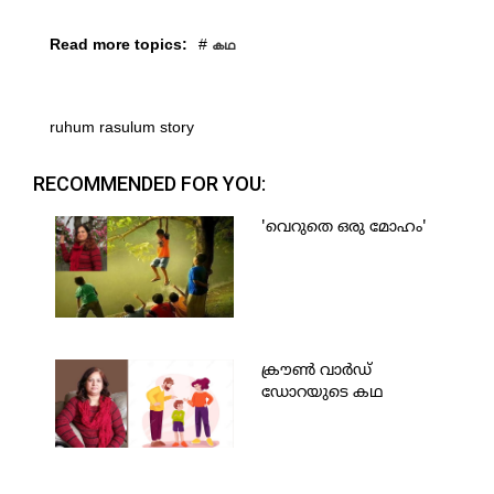
Read more topics:
#
കഥ
ruhum rasulum story
RECOMMENDED FOR YOU:
'വെറുതെ ഒരു മോഹം'
ക്രൗണ്‍ വാര്‍ഡ്
ഡോറയുടെ കഥ