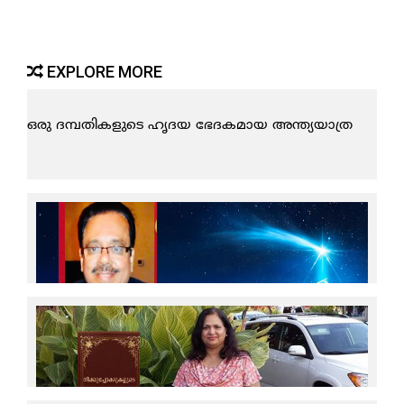
EXPLORE MORE
ഒരു ദമ്പതികളുടെ ഹൃദയ ഭേദകമായ അന്ത്യയാത്ര
ക്രിസ്മസ് മുഖമുദ്രകള്‍