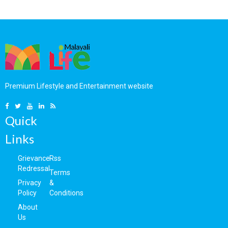
മോഹന്‍ലാലിന് മാത്രം
രണ്ടാമത്തെ കുഞ്ഞിന്റെ
നിഷേധിച്ചു;
കണ്ണുകളിലേക്ക്
ഓസട്രേലിയയിലെ
നോക്കുമ്പോള്‍,
പ്രവാസി മലയാളികള്‍ക്ക്
അങ്ങയുടെ ഒരു അംശം
നിരാശ; എന്തുകൊണ്ട്
കാണാന്‍ കഴിയുന്നു; ഉപ്പ
ലാലിന് ഓസ്ട്രേലിയയില്‍
വേര്‍പിരിഞ്ഞ് 9 വര്‍ഷം
പോകാനായില്ല? കാരണം
പിന്നിടുമ്പോള്‍
അജ്ഞാതം!
കുറിപ്പുമായി ഷംനാ
Premium Lifestyle and Entertainment website
8 August 2026
കാസിം..
8 August 2026
Quick
Links
Grievance
Rss
Redressal
Terms
Privacy
&
Policy
Conditions
About
Us