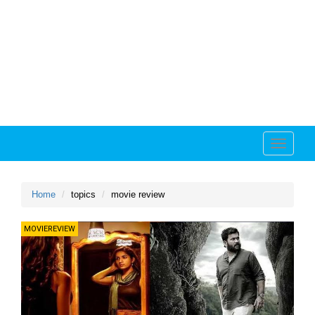
Toggle
navigati
Home
topics
movie review
MOVIEREVIEW