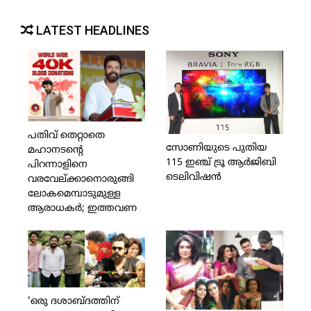
LATEST HEADLINES
പതിവ് തെറ്റാതെ
സോണിയുടെ പുതിയ
മഹാനടന്റെ
115 ഇഞ്ച് ട്രൂ ആര്‍ജിബി
പിറന്നാളിനെ
ടെലിവിഷന്‍
വരവേല്ക്കാനൊരുങ്ങി
ലോകമെമ്പാടുമുള്ള
ആരാധകര്‍; ഇത്തവണ
രക്തദാനത്തില്‍
പങ്കെടുക്കുക 17
രാജ്യങ്ങളിലായി 40,000
പേര്‍
'ഒരു ദശാബ്ദത്തിന്