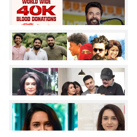
പതിവ് തെറ്റാതെ മഹാനടന്റെ പിറന്നാളിനെ
വരവേല്ക്കാനൊരുങ്ങി ലോകമെമ്പാടുമുള്ള
ആരാധകര്‍; ഇത്തവണ രക്തദാനത്തില്‍
പങ്കെടുക്കുക 17 രാജ്യങ്ങളിലായി 40,000 പേര്‍
'ഒരു ദശാബ്ദത്തിന് ഇപ്പുറം ഞങ്ങള്‍ വീണ്ടും
കണ്ടുമുട്ടി; ടൊവിനോയും ജോണ്‍പോളും ചേതനും
വീണ്ടുമൊന്നിക്കുന്നു; ടീം 'ഗപ്പി' വീണ്ടും
ലോകയ്ക്ക് വേണ്ടിയുള്ള കഠിനമായ പരിശീലന
സെഷനുകള്‍ക്ക് ശേഷം, ചതവുകളും കണങ്കാലില്‍
ഉളുക്കുമായി നീ വീട്ടിലേക്ക് വന്ന ദിവസങ്ങളാണ്
അമ്മയെന്ന നിലയില്‍ ഓര്‍ക്കുന്നത്;ക്രാഫ്റ്റിനോടുള്ള