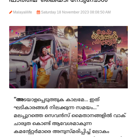
ഫാത്തിമ' കൈയടി നേടുമ്പോള്‍
Malayalilife
Saturday 18 November 2023 08:08:50 AM
''അ
ടയാളപ്പെടുത്തുക കാലമേ... ഇത്
ഘടികാരങ്ങള്‍ നിലക്കുന്ന സമയം...''
മലപ്പുറത്തെ സെവന്‍സ് മൈതാനങ്ങളില്‍ വാക്
ചാരുത കൊണ്ട് ആവേശമാകുന്ന
കമന്റേറ്റര്‍മാരെ അനുസ്മരിപ്പിച്ച് ലോകം