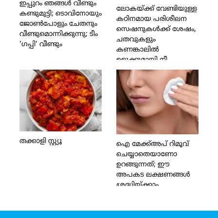
ഇപ്പുറം ഞങ്ങള്‍ വീണ്ടും
ലോകയ്ക്ക് വേണ്ടിയുള്ള
കണ്ടുമുട്ടി; ടൊവിനോയും
കഠിനമായ പരിശീലന
ജോണ്‍പോളും ചേതനും
സെഷനുകള്‍ക്ക് ശേഷം,
വീണ്ടുമൊന്നിക്കുന്നു; ടീം
ചതവുകളും
'ഗപ്പി' വീണ്ടും
കണങ്കാലില്‍
ഉളുക്കുമായി നീ
വീട്ടിലേക്ക് വന്ന
ദിവസങ്ങളാണ്
അമ്മയെന്ന നിലയില്‍
ഓര്‍ക്കുന്നത്;ക്രാഫ്റ്റിനോടുള്ള
നിന്റെ സമര്‍പ്പണവും
അച്ചടക്കവും
അഭിനിവേശവും എല്ലാ
തക്കാളി സ്റ്റ്യൂ
ദിവസവും എന്നെ
ഐ മേക്ക്അപ് റിമൂവ്
പ്രചോദിപ്പിക്കുന്നു;
ചെയ്യാതെയാണോ
കല്യാണിക്കൊപ്പം
ഉറങ്ങുന്നത്; ഈ
സ്‌ക്രീന്‍ പങ്കിട്ട
അപകട ലക്ഷണങ്ങള്‍
സന്തോഷം പങ്കിട്ട്
ശ്രദ്ധിയ്ക്കാം
ലിസിയുടെ കുറിപ്പ്