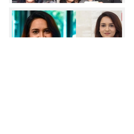
ലോകയ്ക്ക് വേണ്ടിയുള്ള കഠിനമായ പരിശീലന
സെഷനുകള്‍ക്ക് ശേഷം, ചതവുകളും കണങ്കാലില്‍
ഉളുക്കുമായി നീ വീട്ടിലേക്ക് വന്ന ദിവസങ്ങളാണ്
അമ്മയെന്ന നിലയില്‍ ഓര്‍ക്കുന്നത്;ക്രാഫ്റ്റിനോടുള്ള
നിന്റെ സമര്‍പ്പണവും അച്ചടക്കവും അഭിനിവേശവും
എല്ലാ ദിവസവും എന്നെ പ്രചോദിപ്പിക്കുന്നു;
കഴിഞ്ഞ ജന്മത്തില്‍ 63 വയസ് വരെ ജീവിച്ച
കല്യാണിക്കൊപ്പം സ്‌ക്രീന്‍ പങ്കിട്ട സന്തോഷം പങ്കിട്ട്
സന്യാസിയായിരുന്നു; രണ്ട് മുന്‍ജന്മങ്ങള്‍...,
ലിസിയുടെ കുറിപ്പ്
ഇനിയൊരു ജന്മമുണ്ടാകില്ല;ഉള്ളിന്റെ ഉള്ളില്‍
ഒറ്റപ്പെടല്‍ തോന്നിയപ്പോഴാണ് വിവാഹം ചെയ്തത്;
ലെനയുടെ വാക്കുകള്‍